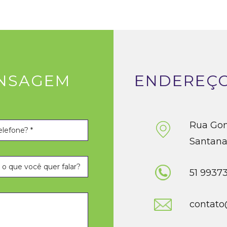
ENSAGEM
ENDEREÇO
Rua Gom
Santana 
51 9937
contato