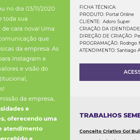
FICHA TÉCNICA:
ou no dia 03/11/2020
PRODUTO: Portal Online
 toda sua
CLIENTE: Adoro Super
á de cara nova! Uma
CRIAÇÃO DA IDENTIDADE:
DIREÇÃO DE CRIAÇÃO: Ped
e comunicação que
PROGRAMAÇÃO: Rodrigo Mo
ísicas da empresa. As
ATENDIMENTO: Santiago And
 para Instagram e
alores e visão do
ACESS
itucional,
s!
 missão da empresa,
ssidades e
TRABALHOS SEM
tes, oferecendo uma
 e atendimento
Conceito Criativo Go! Bui
percebido e