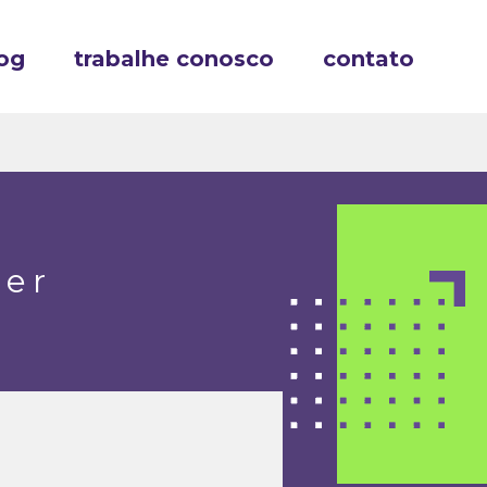
og
trabalhe conosco
contato
per