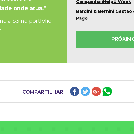
Campanha iHelpU Week
dade onde atua.”
Bardini & Bernini Gestão
Pago
ncia S3 no portfólio
:
PRÓXIM
COMPARTILHAR