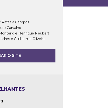
 Rafaela Campos
ro Carvalho
nteiro e Henrique Neubert
res e Guilherme Oliveira
AR O SITE
ELHANTES
ld