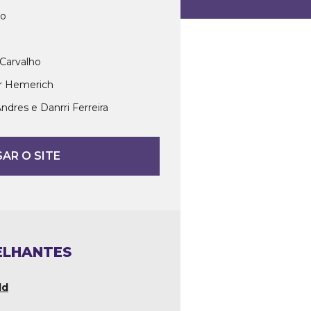
vo
Carvalho
r Hemerich
res e Danrri Ferreira
AR O SITE
ELHANTES
ld