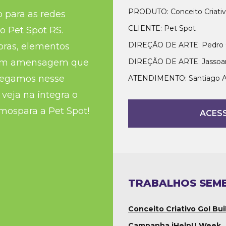
PRODUTO: Conceito Criati
o para as redes
CLIENTE: Pet Spot
o Pet Spot RS.
DIREÇÃO DE ARTE: Pedro 
oras, elementos
tam amensagem que
DIREÇÃO DE ARTE: Jassoa
hegamos nesse
ATENDIMENTO: Santiago And
, veja na íntegra o
amospara a Pet Spot!
ACESS
TRABALHOS SEM
Conceito Criativo Go! Bui
Campanha iHelpU Week