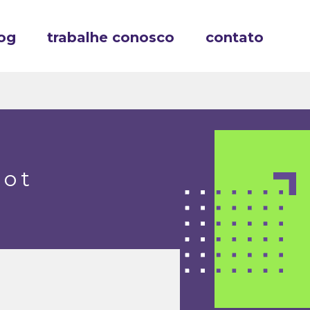
og
trabalhe conosco
contato
pot